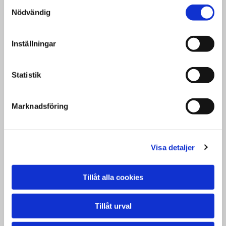
Samtyckesval
brådskande är det bra om vår veterinär
Nödvändig
meddelas att en akut sjuk hund är på väg till oss
på Syd-Väst Kliniken. Vid akutbesök tillkommer
Inställningar
akut- och jouravgifter.
Som kund hos mig kan du nå mig dygnet runt i
Uggledal.
Statistik
LÄS MER
Marknadsföring
Visa detaljer
Tillåt alla cookies
Tillåt urval