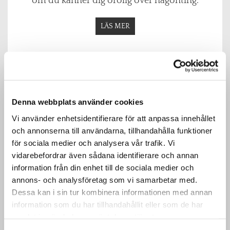
om du känner dig orolig över någonting.
LÄS MER
Denna webbplats använder cookies
Vi använder enhetsidentifierare för att anpassa innehållet
och annonserna till användarna, tillhandahålla funktioner
för sociala medier och analysera vår trafik. Vi
vidarebefordrar även sådana identifierare och annan
information från din enhet till de sociala medier och
annons- och analysföretag som vi samarbetar med.
Hund Veterinär i Uggledal
Dessa kan i sin tur kombinera informationen med annan
information som du har tillhandahållit eller som de har
Om din hunds sjukdom eller skada inte är av akut
samlat in när du har använt deras tjänster.
önskar vi att tid bokas, När det är mycket