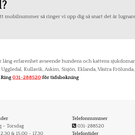
d?
ditt mobilnummer så ringer vi upp dig så snart det är lugnar
har lång erfarenhet avseende hundens och kattens sjukdomar
s, Uggledal, Kullavik, Askim, Sisjön, Eklanda, Västra Fröl
.
Ring
031-288520
för tidsbokning
ider
Telefonnummer
 – Torsdag

031-288520
12.30 & 15.00 – 17.30
Telefontider