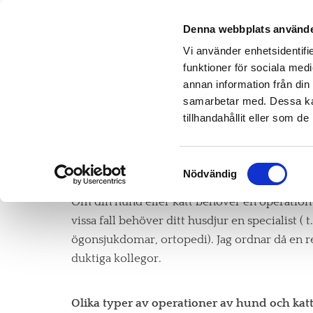
Denna webbplats använde
Vi använder enhetsidentifie
funktioner för sociala medi
annan information från din
samarbetar med. Dessa kan
tillhandahållit eller som d
Samtyckesval
Operationer av hund och katt
Nödvändig
Om din hund eller katt behöver en operation u
vissa fall behöver ditt husdjur en specialist ( t
ögonsjukdomar, ortopedi). Jag ordnar då en r
duktiga kollegor.
Olika typer av operationer av hund och kat