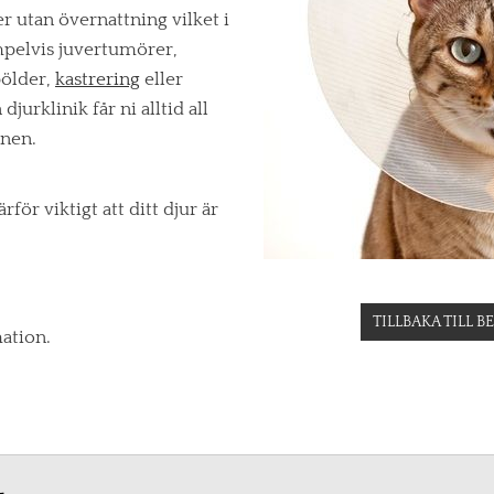
er utan övernattning vilket i
mpelvis juvertumörer,
bölder,
kastrering
eller
urklinik får ni alltid all
onen.
rför viktigt att ditt djur är
TILLBAKA TILL 
mation.