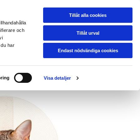
Tillåt alla cookies
illhandahålla
OM KLINIKEN
GALLERI
KONTAKT SE/EN/DE
ifierare och
Tillåt urval
vi
 du har
Endast nödvändiga cookies
ring
Visa detaljer