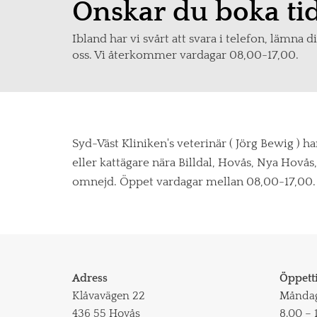
Önskar du boka ti
Ibland har vi svårt att svara i telefon, lämna 
oss. Vi återkommer vardagar 08,00-17,00.
Syd-Väst Kliniken's veterinär ( Jörg Bewig ) 
eller kattägare nära Billdal, Hovås, Nya Hovå
omnejd. Öppet vardagar mellan 08,00-17,00
Adress
Öppett
Klåvavägen 22
Måndag
436 55 Hovås
8.00 – 